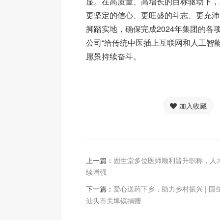
显。在高质量、高增长的目标驱动下，
更坚定的信心、更旺盛的斗志、更充沛
脚踏实地，确保完成2024年集团的各
公司“给传统中医插上互联网和人工智
愿景持续奋斗。
加入收藏
上一篇：
固生堂多位医师顺利晋升职称，人
续增强
下一篇：
爱心送药下乡，助力乡村振兴 | 固
汕头市关埠镇捐赠