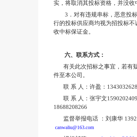
实，将取消其投标资格，并没收
3．
对有违规串标，恶意投
行的投标供应商均视为招投标不
收中标保证金。
六、联系方式：
有关此次招标之事宜，若有
件至本公司。
联
系
人：许盈：
134303262
联 系 人：张
宇文159020240
18688208266
监督举报电话 ：刘康华 13928
canwaliu@163.com