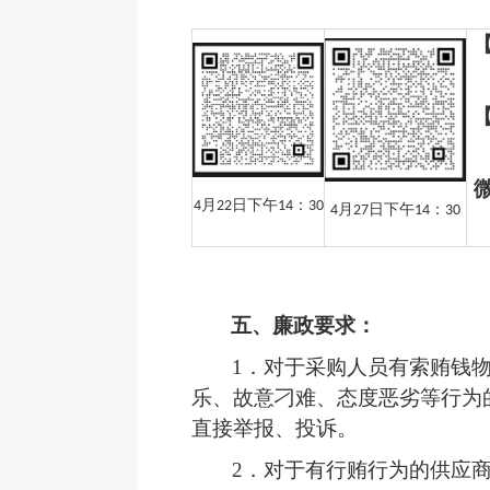
【
【
月
日下午
：
4
22
14
30
月
日下午
：
4
27
14
30
五、
廉政要求：
1．
对于采购人员有索贿钱
乐、故意刁难、态度恶劣等行为
直接举报、投诉。
2．
对于有行贿行为的供应