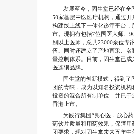
发展至今，固生堂已经在全
50
家基层中医
医疗机构
，通过开
构建线上线下一体化诊疗平台，
市。现拥有包括7
位
国医大师、
9
别以上医师，
总共
23
000余位专
伍。同时还建立了产地直采、名
量控制体系。目前，固生堂已成
医连锁品牌。
固生堂的创新模式，得到了
团的青睐，成为以知名投资机构
投资的混合所有制
单位
。
并已于
香港上市。
为
践行集团
“良心医，放心药
药饮片质量和用药效果，保障用
团要求，现对固生堂未来五年中