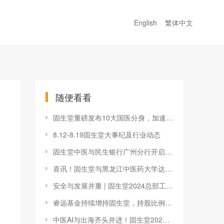
English
繁体中文
随便看看
固生堂重磅发布10大国医分身，加速构建中医AI商业矩阵
8.12-8.19固生堂大事纪及行业动态
固生堂中医与民生银行广州分行开启战略合作！构建便利、健康生活
喜讯！固生堂与黑龙江中医药大学达成医联体合作
安全与发展并重 | 固生堂2024总部工作会议召开，提升组织管理水平
睿远基金持续增持固生堂，持股比例突破10%
中医AI与出海齐头并进！固生堂2025科技与创新发展大会成功举办