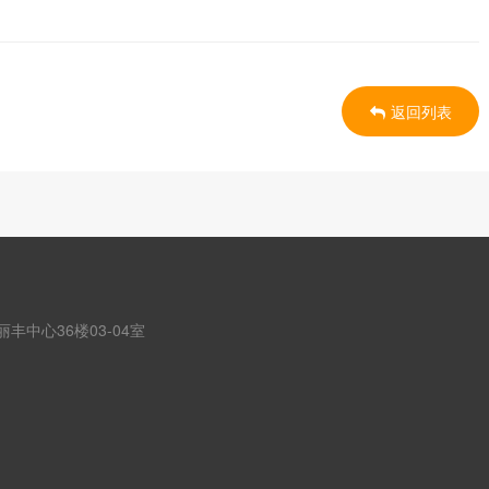
返回列表
丰中心36楼03-04室