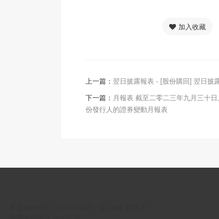
加入收藏
上一篇：
翌日披露報表 - [股份購回] 翌日披
下一篇：
月報表 截至二零二三年九月三十日
份發行人的證券變動月報表
标签type报错：找不到与第一套【cn】语言关
联绑定的属性 typeid 值 。