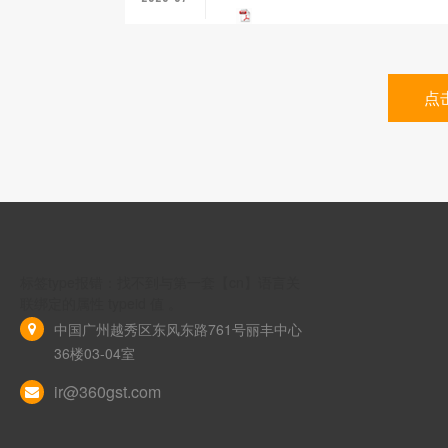
点
标签type报错：找不到与第一套【cn】语言关
联绑定的属性 typeid 值 。
中国广州越秀区东风东路761号丽丰中心
36楼03-04室
ir@360gst.com