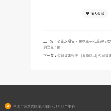
加入收藏
上一篇：
公告及通告 - [更換董事或重要行
的變更 / 更
下一篇：
翌日披露報表 - [股份購回] 翌日披
中国广州越秀区东风东路761号丽丰中心