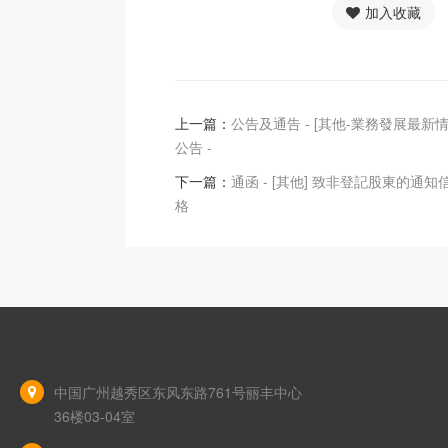
加入收藏
上一篇：
公告及通告 - [其他-業務發展最新情
公告 -
下一篇：
通函 - [其他] 致非登記股東的通
格
中国广州越秀区东风东路761号丽丰中心
36楼03-04室