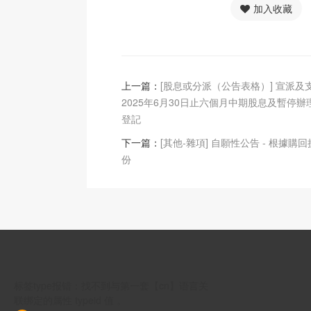
加入收藏
上一篇：
[股息或分派（公告表格）] 宣派及
2025年6月30日止六個月中期股息及暫停
登記
下一篇：
[其他-雜項] 自願性公告 - 根據購
份
标签type报错：找不到与第一套【cn】语言关
联绑定的属性 typeid 值 。