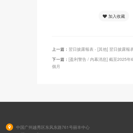
加入收藏
上一篇：
翌日披露報表 - [其他] 翌日披露報
下一篇：
[盈利警告 / 內幕消息] 截至2025
個月
中国广州越秀区东风东路761号丽丰中心