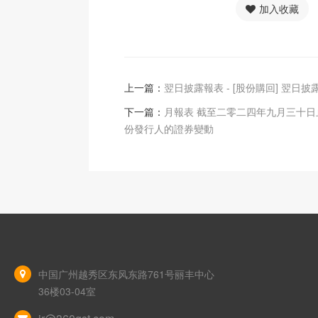
加入收藏
上一篇：
翌日披露報表 - [股份購回] 翌日披
下一篇：
月報表 截至二零二四年九月三十日
份發行人的證券變動
中国广州越秀区东风东路761号丽丰中心
36楼03-04室