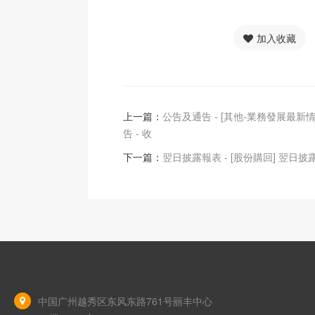
加入收藏
上一篇：
公告及通告 - [其他-業務發展最新情
告 - 收
下一篇：
翌日披露報表 - [股份購回] 翌日披
中国广州越秀区东风东路761号丽丰中心