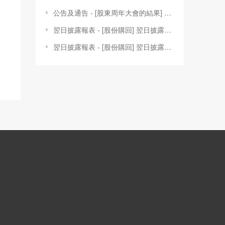
公告及通告 - [股東周年大會的結果] 於2023年6月16日舉行之股東週年大會投票結果
翌日披露報表 - [股份購回] 翌日披露報表
翌日披露報表 - [股份購回] 翌日披露報表