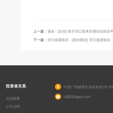
上一篇：
通函 - [其他] 致非登記股東的通知信函及
下一篇：
翌日披露報表 - [股份購回] 翌日披露報表
投资者关系
中国广州越秀区东风东路761号丽
ir@360gst.com
信息披露
公司治理