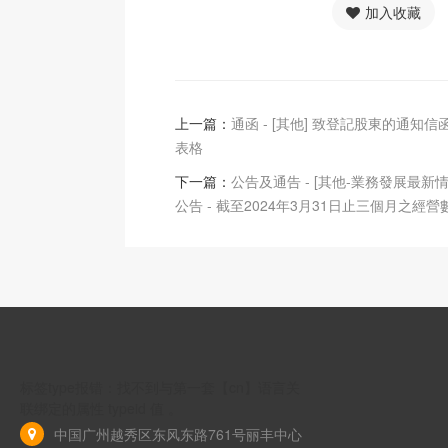
加入收藏
上一篇：
通函 - [其他] 致登記股東的通知
表格
下一篇：
公告及通告 - [其他-業務發展最新情
公告 - 截至2024年3月31日止三個月之經營
标签type报错：找不到与第一套【cn】语言关
联绑定的属性 typeid 值 。
中国广州越秀区东风东路761号丽丰中心