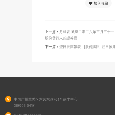
加入收藏
上一篇：
月報表 截至二零二六年三月三十一
股份發行人的證券變
下一篇：
翌日披露報表 - [股份購回] 翌日披
中国广州越秀区东风东路761号丽丰中心
36楼03-04室