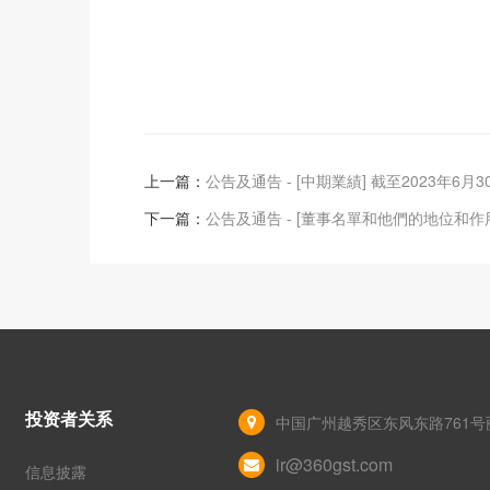
上一篇：
公告及通告 - [中期業績] 截至2023年6月
下一篇：
公告及通告 - [董事名單和他們的地位和作
投资者关系
中国广州越秀区东风东路761号丽
ir@360gst.com
信息披露