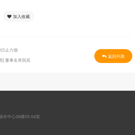
加入收藏
30日止六個
返回列表
用] 董事名單與其
丰中心36楼03-04室