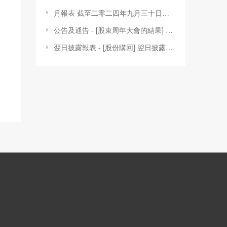
月報表 截至二零二四年九月三十日止月份之股份發行人的證券變動月報表
公告及通告 - [股東周年大會的結果] 於2025年6月20日舉行之股東週年大會投票結果
翌日披露報表 - [股份購回] 翌日披露報表