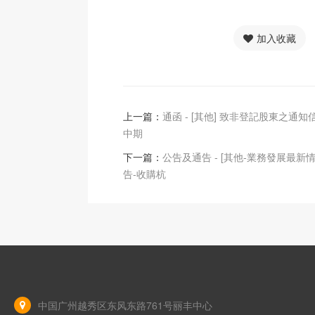
加入收藏
上一篇：
通函 - [其他] 致非登記股東之通知信函
中期
下一篇：
公告及通告 - [其他-業務發展最新情
告-收購杭
中国广州越秀区东风东路761号丽丰中心